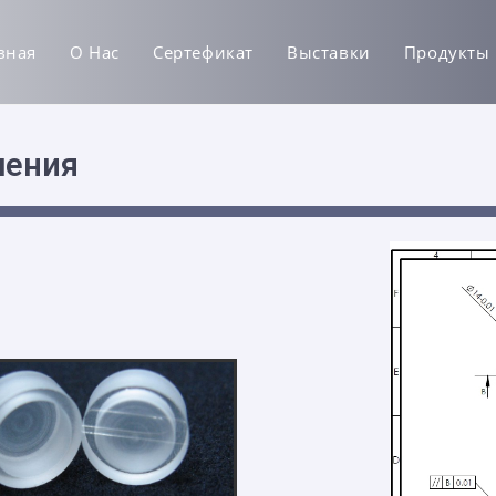
вная
О Нас
Сертефикат
Выставки
Продукты
ления